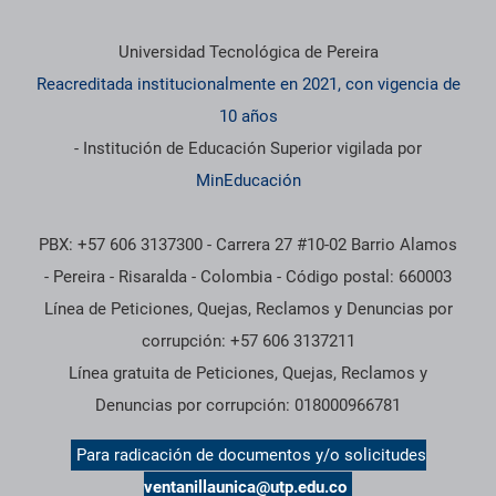
Información institucional
Universidad Tecnológica de Pereira
Reacreditada institucionalmente en 2021, con vigencia de
10 años
- Institución de Educación Superior vigilada por
MinEducación
PBX: +57 606 3137300 - Carrera 27 #10-02 Barrio Alamos
- Pereira - Risaralda - Colombia - Código postal: 660003
Línea de Peticiones, Quejas, Reclamos y Denuncias por
corrupción: +57 606 3137211
Línea gratuita de Peticiones, Quejas, Reclamos y
Denuncias por corrupción: 018000966781
Para radicación de documentos y/o solicitudes
ventanillaunica@utp.edu.co