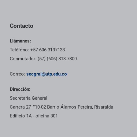
Pie de página con información de contacto, redes sociales y dat
Contacto
Llámanos:
Teléfono: +57 606 3137133
Conmutador: (57) (606) 313 7300
Correo:
secgral@utp.edu.co
Dirección:
Secretaría General
Carrera 27 #10-02 Barrio Álamos Pereira, Risaralda
Edificio 1A - oficina 301