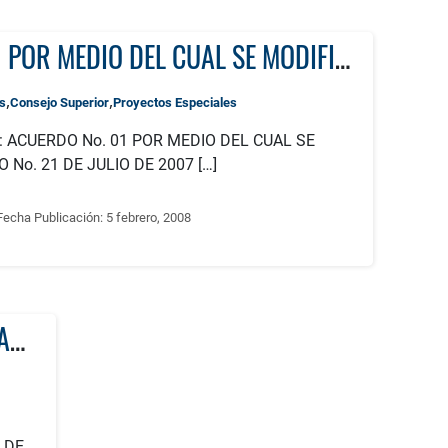
ACUERDO No. 01 POR MEDIO DEL CUAL SE MODIFICA EL ACUERDO No. 21 DE JULIO DE 2007
,
,
s
Consejo Superior
Proyectos Especiales
ón: ACUERDO No. 01 POR MEDIO DEL CUAL SE
 No. 21 DE JULIO DE 2007 […]
Fecha Publicación:
5 febrero, 2008
ACUERDO No. 21 POR MEDIO DEL CUAL SE REGLAMENTAN LOS PROYECTOS ESPECIALES ADMINISTRADOS BAJO LA CUENTA DE OPERACIÓN COMERCIAL Y SE DICTAN OTRAS DISPOSICIONES RELACIONADAS CON LOS MISMOS.
 DE