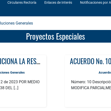
Circulares Rectoría
Enlaces de Interés
Notificaciones por A
luciones Generales
Proyectos Especiales
RESOLUCIÓN No. 4612 de 2023 ADICIONA LA RESOLUCIÓN No. 338 DEL 27 DE ENERO ADICIONADA MEDIANTE RESOLUCIONES DE RECTORÍA No. 1764 DEL 20 DE FEBRERO Y No. 2426 DEL 24 DE MARZO DE 2023 QUE ADOPTA EL CALENDARIO ELECTORAL PARA EL AÑO 2023
ciones Generales
Acuerdo
12 de 2023 POR MEDIO
Número: 10 Descripc
38 DEL […]
MODIFICA PARCIALMEN