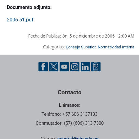
Documento adjunto:
2006-51.pdf
Fecha de Publicación:
5 de diciembre de 2006 12:00 AM
Categorías:
,
Consejo Superior
Normatividad Interna
Pie de página con información de contacto, redes sociales y dat
Contacto
Llámanos:
Teléfono: +57 606 3137133
Conmutador: (57) (606) 313 7300
Correo:
secgral@utp.edu.co