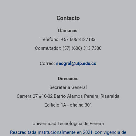
Contacto
Llámanos:
Teléfono: +57 606 3137133
Conmutador: (57) (606) 313 7300
Correo:
secgral@utp.edu.co
Dirección:
Secretaría General
Carrera 27 #10-02 Barrio Álamos Pereira, Risaralda
Edificio 1A - oficina 301
Información institucional
Universidad Tecnológica de Pereira
Reacreditada institucionalmente en 2021, con vigencia de