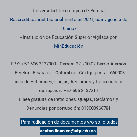
Información institucional
Universidad Tecnológica de Pereira
Reacreditada institucionalmente en 2021, con vigencia de
10 años
- Institución de Educación Superior vigilada por
MinEducación
PBX: +57 606 3137300 - Carrera 27 #10-02 Barrio Alamos
- Pereira - Risaralda - Colombia - Código postal: 660003
Línea de Peticiones, Quejas, Reclamos y Denuncias por
corrupción: +57 606 3137211
Línea gratuita de Peticiones, Quejas, Reclamos y
Denuncias por corrupción: 018000966781
Para radicación de documentos y/o solicitudes
ventanillaunica@utp.edu.co