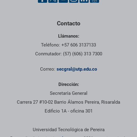
Contacto
Llámanos:
Teléfono: +57 606 3137133
Conmutador: (57) (606) 313 7300
Correo:
secgral@utp.edu.co
Dirección:
Secretaría General
Carrera 27 #10-02 Barrio Álamos Pereira, Risaralda
Edificio 1A - oficina 301
Información institucional
Universidad Tecnológica de Pereira