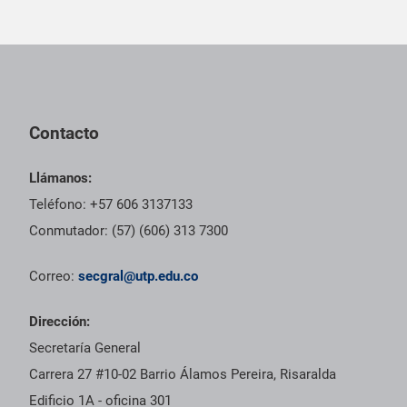
Pie de página con información de contacto, redes sociales y dat
Contacto
Llámanos:
Teléfono: +57 606 3137133
Conmutador: (57) (606) 313 7300
Correo:
secgral@utp.edu.co
Dirección:
Secretaría General
Carrera 27 #10-02 Barrio Álamos Pereira, Risaralda
Edificio 1A - oficina 301