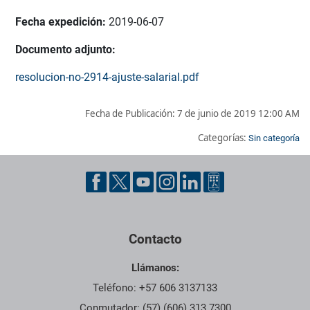
Fecha expedición:
2019-06-07
Documento adjunto:
resolucion-no-2914-ajuste-salarial.pdf
Fecha de Publicación:
7 de junio de 2019 12:00 AM
Categorías:
Sin categoría
Pie de página con información de contacto, redes sociales y dat
Contacto
Llámanos:
Teléfono: +57 606 3137133
Conmutador: (57) (606) 313 7300