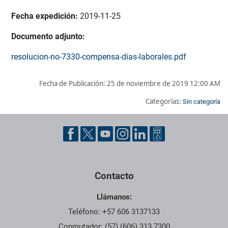
Fecha expedición:
2019-11-25
Documento adjunto:
resolucion-no-7330-compensa-dias-laborales.pdf
Fecha de Publicación:
25 de noviembre de 2019 12:00 AM
Categorías:
Sin categoría
Pie de página con información de contacto, redes sociales y dat
Contacto
Llámanos:
Teléfono: +57 606 3137133
Conmutador: (57) (606) 313 7300