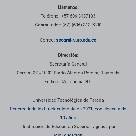
Llámanos:
Teléfono: +57 606 3137133
Conmutador: (57) (606) 313 7300
Correo:
secgral@utp.edu.co
Dirección:
Secretaría General
Carrera 27 #10-02 Barrio Álamos Pereira, Risaralda
Edificio 1A - oficina 301
Información institucional
Universidad Tecnológica de Pereira
Reacreditada institucionalmente en 2021, con vigencia de
10 años
- Institución de Educación Superior vigilada por
MinEducación