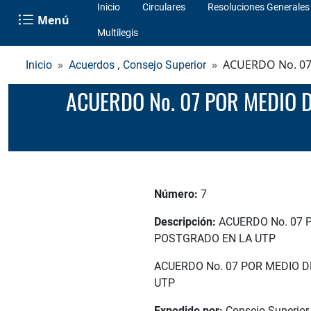
Inicio
Circulares
Resoluciones Generales
Menú
Multilegis
,
ACUERDO No. 07
Inicio
Acuerdos
Consejo Superior
ACUERDO No. 07 POR MEDIO DEL CUAL SE ESTABLECE EL SISTEMA DE BECAS PARA ESTUDIANTES DE
Número:
7
Descripción:
ACUERDO No. 07 
POSTGRADO EN LA UTP
ACUERDO No. 07 POR MEDIO 
UTP
Expedido por:
Consejo Superior