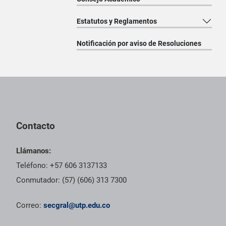
Estatutos y Reglamentos
Notificación por aviso de Resoluciones
Pie de página con información de contacto, redes sociales y dat
Contacto
Llámanos:
Teléfono: +57 606 3137133
Conmutador: (57) (606) 313 7300
Correo:
secgral@utp.edu.co