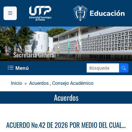
Secretaría General
Buscar en el sitio:
Menú
,
Inicio
Acuerdos
Consejo Académico
Acuerdos
ACUERDO No.42 DE 2026 POR MEDIO DEL CUAL SE APRUEBA EL CALENDARIO ACADÉMICO CORRESPONDIENTE AL PROGRAMA «UTP EN TU TERRITORIO” EN EL MARCO DEL PLAN INTEGRAL DE COBERTURA- PIC, PARA LOS PROGRAMAS ACADÉMICOS DE PREGRADO OFERTADOS EN EL MUNICIPIO LA VIRGINIA, RISARALDA PARA EL SEGUNDO SEMESTRE ACADÉMICO DE 2026