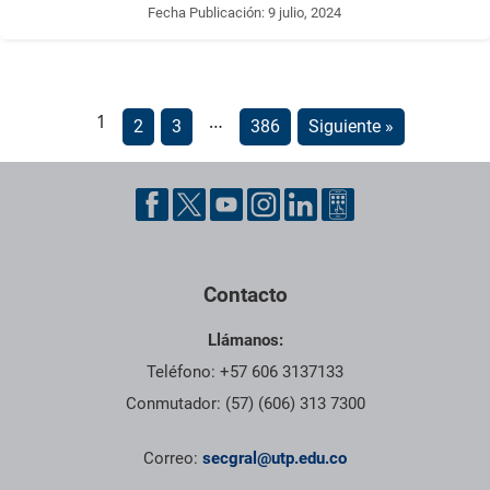
Fecha Publicación:
9 julio, 2024
1
…
2
3
386
Siguiente »
Pie de página con información de contacto, redes sociales y dat
Contacto
Llámanos:
Teléfono: +57 606 3137133
Conmutador: (57) (606) 313 7300
Correo:
secgral@utp.edu.co