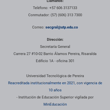
Llámanos:
Teléfono: +57 606 3137133
Conmutador: (57) (606) 313 7300
Correo:
secgral@utp.edu.co
Dirección:
Secretaría General
Carrera 27 #10-02 Barrio Álamos Pereira, Risaralda
Edificio 1A - oficina 301
Información institucional
Universidad Tecnológica de Pereira
Reacreditada institucionalmente en 2021, con vigencia de
10 años
- Institución de Educación Superior vigilada por
MinEducación