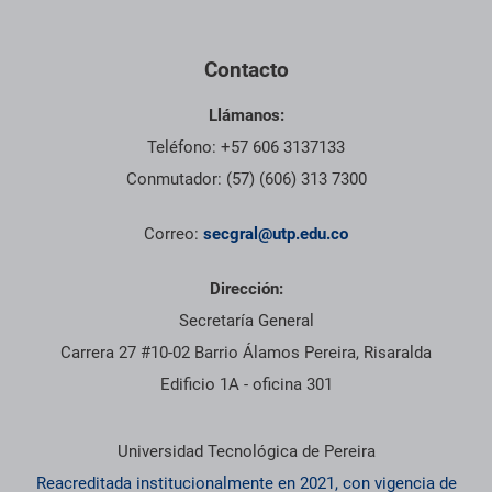
Contacto
Llámanos:
Teléfono: +57 606 3137133
Conmutador: (57) (606) 313 7300
Correo:
secgral@utp.edu.co
Dirección:
Secretaría General
Carrera 27 #10-02 Barrio Álamos Pereira, Risaralda
Edificio 1A - oficina 301
Información institucional
Universidad Tecnológica de Pereira
Reacreditada institucionalmente en 2021, con vigencia de