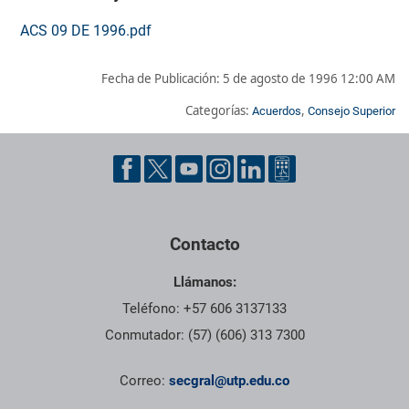
ACS 09 DE 1996.pdf
Fecha de Publicación:
5 de agosto de 1996 12:00 AM
Categorías:
,
Acuerdos
Consejo Superior
Pie de página con información de contacto, redes sociales y dat
Contacto
Llámanos:
Teléfono: +57 606 3137133
Conmutador: (57) (606) 313 7300
Correo:
secgral@utp.edu.co