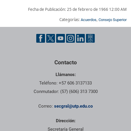
Fecha de Publicación:
25 de febrero de 1966 12:00 AM
Categorías:
,
Acuerdos
Consejo Superior
Pie de página con información de contacto, redes sociales y dat
Contacto
Llámanos:
Teléfono: +57 606 3137133
Conmutador: (57) (606) 313 7300
Correo:
secgral@utp.edu.co
Dirección:
Secretaría General