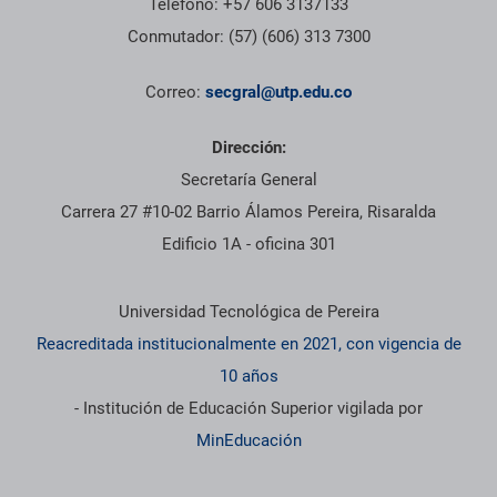
Teléfono: +57 606 3137133
Conmutador: (57) (606) 313 7300
Correo:
secgral@utp.edu.co
Dirección:
Secretaría General
Carrera 27 #10-02 Barrio Álamos Pereira, Risaralda
Edificio 1A - oficina 301
Información institucional
Universidad Tecnológica de Pereira
Reacreditada institucionalmente en 2021, con vigencia de
10 años
- Institución de Educación Superior vigilada por
MinEducación