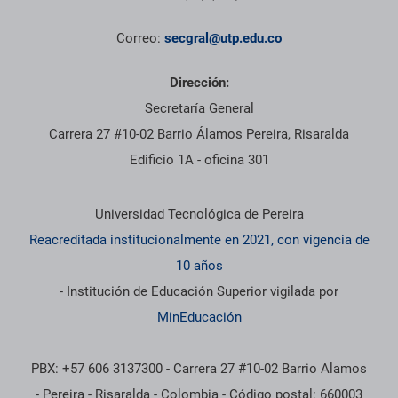
Correo:
secgral@utp.edu.co
Dirección:
Secretaría General
Carrera 27 #10-02 Barrio Álamos Pereira, Risaralda
Edificio 1A - oficina 301
Información institucional
Universidad Tecnológica de Pereira
Reacreditada institucionalmente en 2021, con vigencia de
10 años
- Institución de Educación Superior vigilada por
MinEducación
PBX: +57 606 3137300 - Carrera 27 #10-02 Barrio Alamos
- Pereira - Risaralda - Colombia - Código postal: 660003