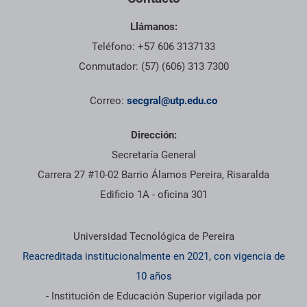
Llámanos:
Teléfono: +57 606 3137133
Conmutador: (57) (606) 313 7300
Correo:
secgral@utp.edu.co
Dirección:
Secretaría General
Carrera 27 #10-02 Barrio Álamos Pereira, Risaralda
Edificio 1A - oficina 301
Información institucional
Universidad Tecnológica de Pereira
Reacreditada institucionalmente en 2021, con vigencia de
10 años
- Institución de Educación Superior vigilada por