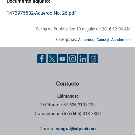
Documento adjunto:
1473975582-Acuerdo No. 26.pdf
Fecha de Publicación:
19 de julio de 2016 12:00 AM
Categorías:
,
Acuerdos
Consejo Académico
Pie de página con información de contacto, redes sociales y dat
Contacto
Llámanos:
Teléfono: +57 606 3137133
Conmutador: (57) (606) 313 7300
Correo:
secgral@utp.edu.co