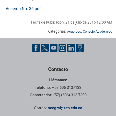
Acuerdo No. 36.pdf
Fecha de Publicación:
21 de julio de 2016 12:00 AM
Categorías:
,
Acuerdos
Consejo Académico
Pie de página con información de contacto, redes sociales y dat
Contacto
Llámanos:
Teléfono: +57 606 3137133
Conmutador: (57) (606) 313 7300
Correo:
secgral@utp.edu.co