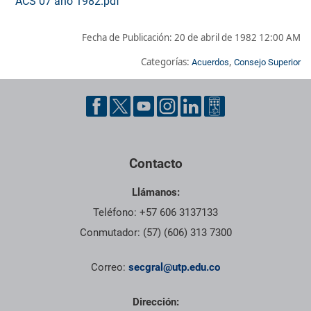
ACS 07 año 1982.pdf
Fecha de Publicación:
20 de abril de 1982 12:00 AM
Categorías:
,
Acuerdos
Consejo Superior
Pie de página con información de contacto, redes sociales y dat
Contacto
Llámanos:
Teléfono: +57 606 3137133
Conmutador: (57) (606) 313 7300
Correo:
secgral@utp.edu.co
Dirección: