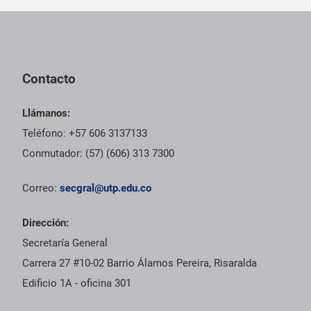
Pie de página con información de contacto, redes sociales y dat
Contacto
Llámanos:
Teléfono: +57 606 3137133
Conmutador: (57) (606) 313 7300
Correo:
secgral@utp.edu.co
Dirección:
Secretaría General
Carrera 27 #10-02 Barrio Álamos Pereira, Risaralda
Edificio 1A - oficina 301