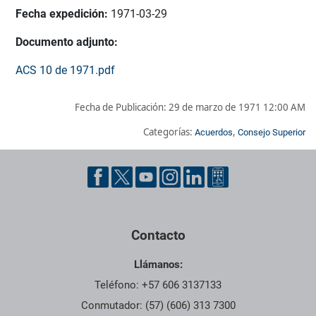
Fecha expedición:
1971-03-29
Documento adjunto:
ACS 10 de 1971.pdf
Fecha de Publicación:
29 de marzo de 1971 12:00 AM
Categorías:
,
Acuerdos
Consejo Superior
Pie de página con información de contacto, redes sociales y dat
Contacto
Llámanos:
Teléfono: +57 606 3137133
Conmutador: (57) (606) 313 7300