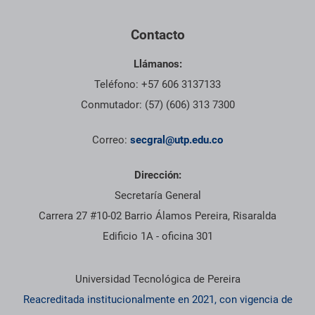
Contacto
Llámanos:
Teléfono: +57 606 3137133
Conmutador: (57) (606) 313 7300
Correo:
secgral@utp.edu.co
Dirección:
Secretaría General
Carrera 27 #10-02 Barrio Álamos Pereira, Risaralda
Edificio 1A - oficina 301
Información institucional
Universidad Tecnológica de Pereira
Reacreditada institucionalmente en 2021, con vigencia de