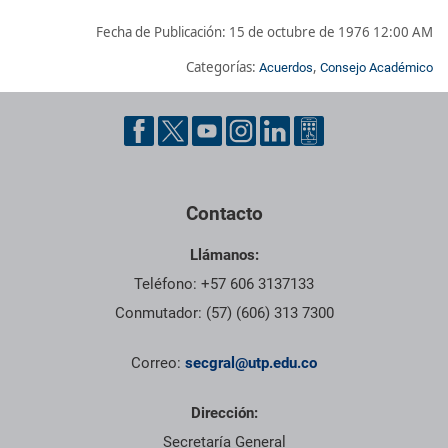
Fecha de Publicación:
15 de octubre de 1976 12:00 AM
Categorías:
,
Acuerdos
Consejo Académico
Pie de página con información de contacto, redes sociales y dat
Contacto
Llámanos:
Teléfono: +57 606 3137133
Conmutador: (57) (606) 313 7300
Correo:
secgral@utp.edu.co
Dirección:
Secretaría General