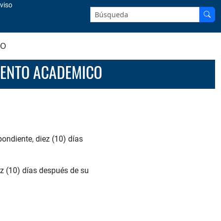
viso
Buscar en el sitio:
CO
AMENTO ACADEMICO
pondiente, diez (10) días
ez (10) días después de su