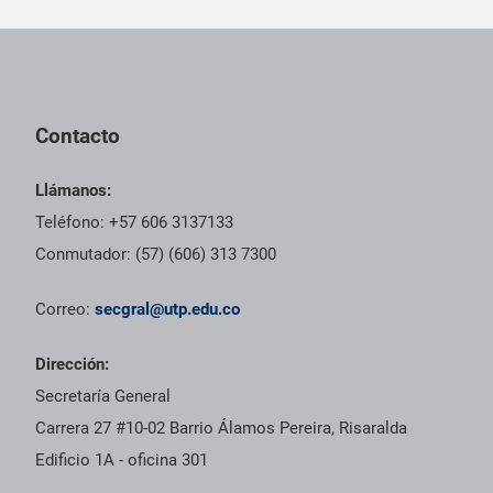
Pie de página con información de contacto, redes sociales y dat
Contacto
Llámanos:
Teléfono: +57 606 3137133
Conmutador: (57) (606) 313 7300
Correo:
secgral@utp.edu.co
Dirección:
Secretaría General
Carrera 27 #10-02 Barrio Álamos Pereira, Risaralda
Edificio 1A - oficina 301