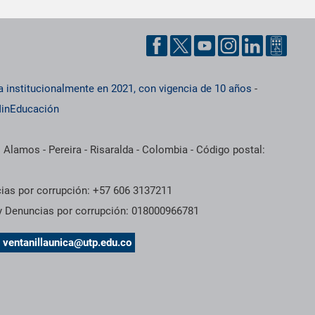
a institucionalmente en 2021, con vigencia de 10 años
-
inEducación
 Alamos - Pereira - Risaralda - Colombia - Código postal:
cias por corrupción: +57 606 3137211
 y Denuncias por corrupción: 018000966781
s
ventanillaunica@utp.edu.co