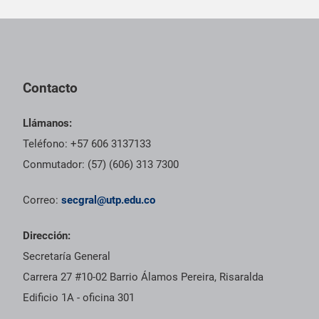
Pie de página con información de contacto, redes sociales y dat
Contacto
Llámanos:
Teléfono: +57 606 3137133
Conmutador: (57) (606) 313 7300
Correo:
secgral@utp.edu.co
Dirección:
Secretaría General
Carrera 27 #10-02 Barrio Álamos Pereira, Risaralda
Edificio 1A - oficina 301