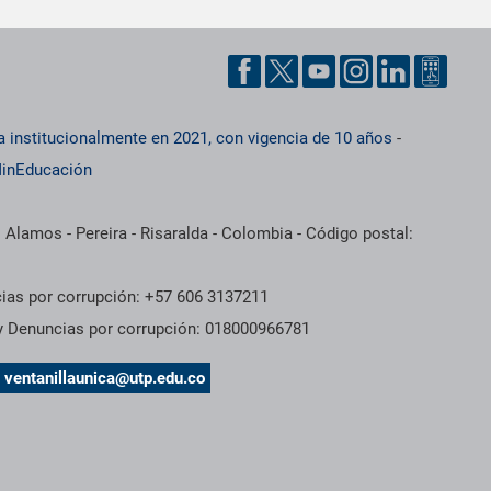
a institucionalmente en 2021, con vigencia de 10 años
-
inEducación
 Alamos - Pereira - Risaralda - Colombia - Código postal:
cias por corrupción: +57 606 3137211
 y Denuncias por corrupción: 018000966781
s
ventanillaunica@utp.edu.co