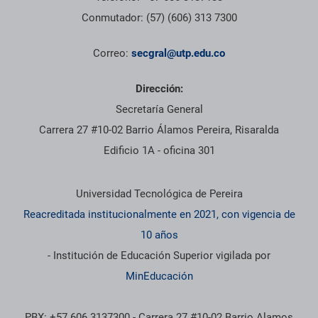
Conmutador: (57) (606) 313 7300
Correo:
secgral@utp.edu.co
Dirección:
Secretaría General
Carrera 27 #10-02 Barrio Álamos Pereira, Risaralda
Edificio 1A - oficina 301
Información institucional
Universidad Tecnológica de Pereira
Reacreditada institucionalmente en 2021, con vigencia de
10 años
- Institución de Educación Superior vigilada por
MinEducación
PBX: +57 606 3137300 - Carrera 27 #10-02 Barrio Alamos