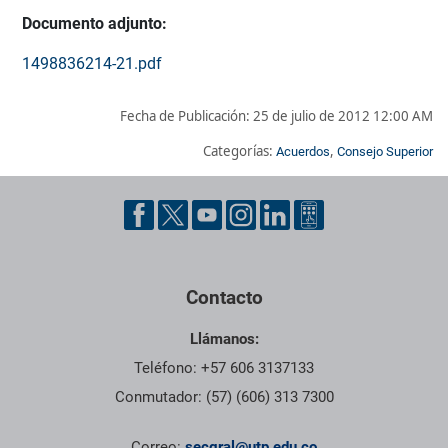
Documento adjunto:
1498836214-21.pdf
Fecha de Publicación:
25 de julio de 2012 12:00 AM
Categorías:
,
Acuerdos
Consejo Superior
Pie de página con información de contacto, redes sociales y dat
Contacto
Llámanos:
Teléfono: +57 606 3137133
Conmutador: (57) (606) 313 7300
Correo:
secgral@utp.edu.co