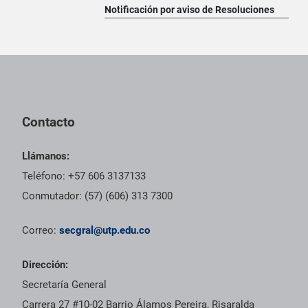
Notificación por aviso de Resoluciones
Pie de página con información de contacto, redes sociales y dat
Contacto
Llámanos:
Teléfono: +57 606 3137133
Conmutador: (57) (606) 313 7300
Correo:
secgral@utp.edu.co
Dirección:
Secretaría General
Carrera 27 #10-02 Barrio Álamos Pereira, Risaralda