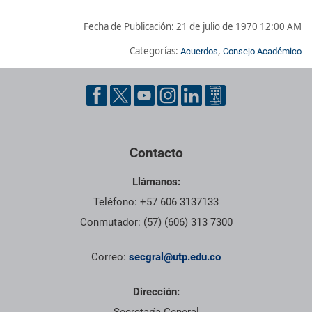
Fecha de Publicación:
21 de julio de 1970 12:00 AM
Categorías:
,
Acuerdos
Consejo Académico
Pie de página con información de contacto, redes sociales y dat
Contacto
Llámanos:
Teléfono: +57 606 3137133
Conmutador: (57) (606) 313 7300
Correo:
secgral@utp.edu.co
Dirección: