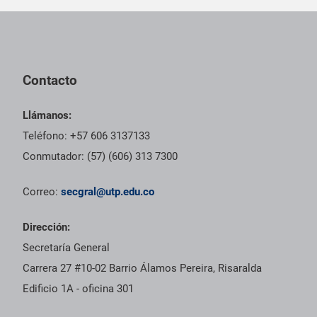
Pie de página con información de contacto, redes sociales y dat
Contacto
Llámanos:
Teléfono: +57 606 3137133
Conmutador: (57) (606) 313 7300
Correo:
secgral@utp.edu.co
Dirección:
Secretaría General
Carrera 27 #10-02 Barrio Álamos Pereira, Risaralda
Edificio 1A - oficina 301