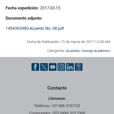
Fecha expedición:
2017-03-15
Documento adjunto:
1494365480-Acuerdo No. 08.pdf
Fecha de Publicación:
15 de marzo de 2017 12:00 AM
Categorías:
,
Acuerdos
Consejo Académico
Pie de página con información de contacto, redes sociales y dat
Contacto
Llámanos:
Teléfono: +57 606 3137133
Conmutador: (57) (606) 313 7300