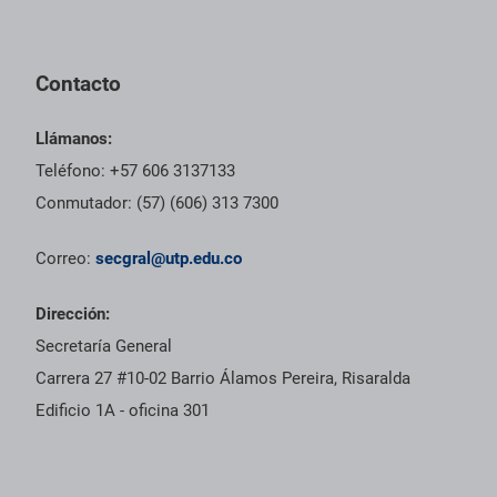
Pie de página con información de contacto, redes sociales y dat
Contacto
Llámanos:
Teléfono: +57 606 3137133
Conmutador: (57) (606) 313 7300
Correo:
secgral@utp.edu.co
Dirección:
Secretaría General
Carrera 27 #10-02 Barrio Álamos Pereira, Risaralda
Edificio 1A - oficina 301