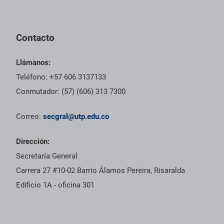
Pie de página con información de contacto, redes sociales y dat
Contacto
Llámanos:
Teléfono: +57 606 3137133
Conmutador: (57) (606) 313 7300
Correo:
secgral@utp.edu.co
Dirección:
Secretaría General
Carrera 27 #10-02 Barrio Álamos Pereira, Risaralda
Edificio 1A - oficina 301