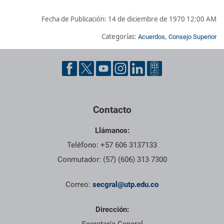
Fecha de Publicación:
14 de diciembre de 1970 12:00 AM
Categorías:
,
Acuerdos
Consejo Superior
Pie de página con información de contacto, redes sociales y dat
Contacto
Llámanos:
Teléfono: +57 606 3137133
Conmutador: (57) (606) 313 7300
Correo:
secgral@utp.edu.co
Dirección: