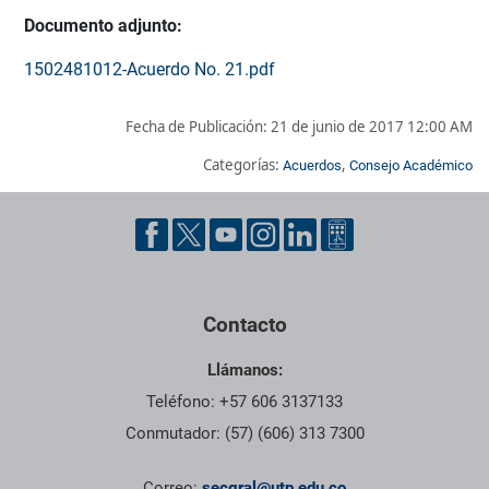
Documento adjunto:
1502481012-Acuerdo No. 21.pdf
Fecha de Publicación:
21 de junio de 2017 12:00 AM
Categorías:
,
Acuerdos
Consejo Académico
Pie de página con información de contacto, redes sociales y dat
Contacto
Llámanos:
Teléfono: +57 606 3137133
Conmutador: (57) (606) 313 7300
Correo:
secgral@utp.edu.co