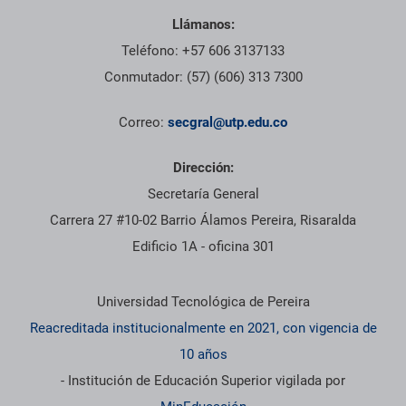
Llámanos:
Teléfono: +57 606 3137133
Conmutador: (57) (606) 313 7300
Correo:
secgral@utp.edu.co
Dirección:
Secretaría General
Carrera 27 #10-02 Barrio Álamos Pereira, Risaralda
Edificio 1A - oficina 301
Información institucional
Universidad Tecnológica de Pereira
Reacreditada institucionalmente en 2021, con vigencia de
10 años
- Institución de Educación Superior vigilada por