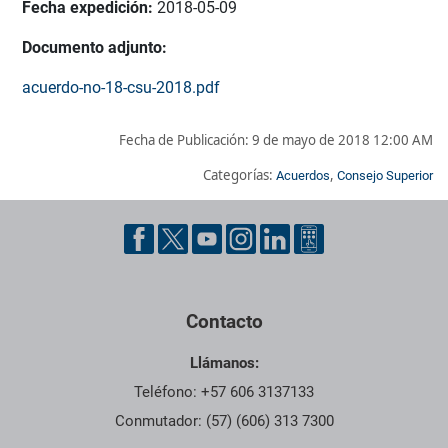
Fecha expedición:
2018-05-09
Documento adjunto:
acuerdo-no-18-csu-2018.pdf
Fecha de Publicación:
9 de mayo de 2018 12:00 AM
Categorías:
,
Acuerdos
Consejo Superior
Pie de página con información de contacto, redes sociales y dat
Contacto
Llámanos:
Teléfono: +57 606 3137133
Conmutador: (57) (606) 313 7300