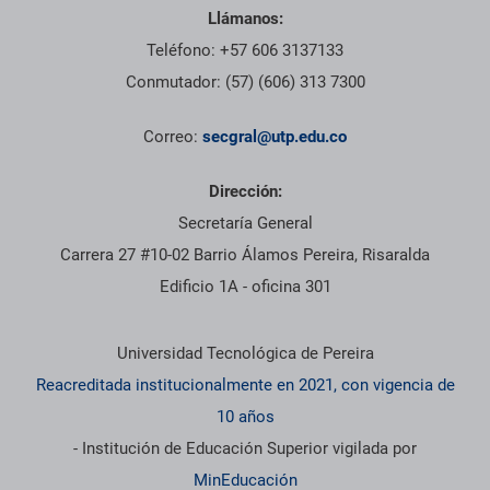
Llámanos:
Teléfono: +57 606 3137133
Conmutador: (57) (606) 313 7300
Correo:
secgral@utp.edu.co
Dirección:
Secretaría General
Carrera 27 #10-02 Barrio Álamos Pereira, Risaralda
Edificio 1A - oficina 301
Información institucional
Universidad Tecnológica de Pereira
Reacreditada institucionalmente en 2021, con vigencia de
10 años
- Institución de Educación Superior vigilada por
MinEducación