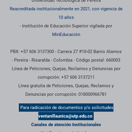
Información institucional
Universidad Tecnológica de Pereira
Reacreditada institucionalmente en 2021, con vigencia de
10 años
- Institución de Educación Superior vigilada por
MinEducación
PBX: +57 606 3137300 - Carrera 27 #10-02 Barrio Alamos
- Pereira - Risaralda - Colombia - Código postal: 660003
Línea de Peticiones, Quejas, Reclamos y Denuncias por
corrupción: +57 606 3137211
Línea gratuita de Peticiones, Quejas, Reclamos y
Denuncias por corrupción: 018000966781
Para radicación de documentos y/o solicitudes
ventanillaunica@utp.edu.co
Canales de atención Institucionales