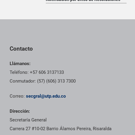
Pie de página con información de contacto, redes sociales y dat
Contacto
Llámanos:
Teléfono: +57 606 3137133
Conmutador: (57) (606) 313 7300
Correo:
secgral@utp.edu.co
Dirección:
Secretaría General
Carrera 27 #10-02 Barrio Álamos Pereira, Risaralda