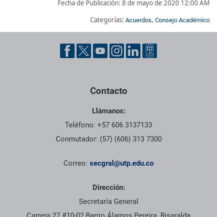
Fecha de Publicación:
8 de mayo de 2020 12:00 AM
Categorías:
,
Acuerdos
Consejo Académico
Pie de página con información de contacto, redes sociales y dat
Contacto
Llámanos:
Teléfono: +57 606 3137133
Conmutador: (57) (606) 313 7300
Correo:
secgral@utp.edu.co
Dirección:
Secretaría General
Carrera 27 #10-02 Barrio Álamos Pereira, Risaralda