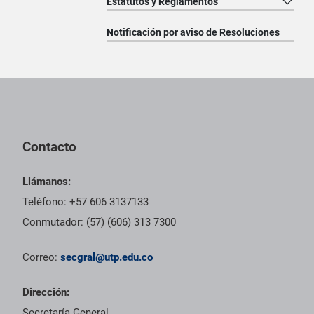
Estatutos y Reglamentos
Notificación por aviso de Resoluciones
Pie de página con información de contacto, redes sociales y dat
Contacto
Llámanos:
Teléfono: +57 606 3137133
Conmutador: (57) (606) 313 7300
Correo:
secgral@utp.edu.co
Dirección:
Secretaría General