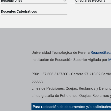
Resoluciones
Circulares Rectoria
Docentes Catedráticos
os institucionales
Información institucional
Universidad Tecnológica de Pereira
Reacreditad
Institución de Educación Superior vigilada por
M
PBX: +57 606 3137300 - Carrera 27 #10-02 Barrio
660003
Línea de Peticiones, Quejas, Reclamos y Denun
Línea gratuita de Peticiones, Quejas, Reclamos
Para radicación de documentos y/o solicitude