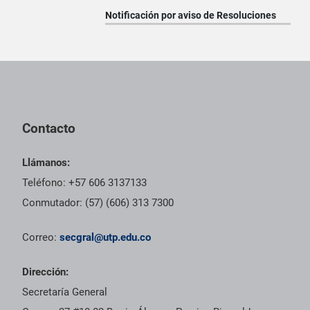
Notificación por aviso de Resoluciones
Pie de página con información de contacto, redes sociales y dat
Contacto
Llámanos:
Teléfono: +57 606 3137133
Conmutador: (57) (606) 313 7300
Correo:
secgral@utp.edu.co
Dirección:
Secretaría General