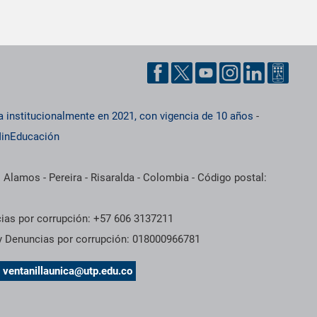
a institucionalmente en 2021, con vigencia de 10 años
-
inEducación
 Alamos - Pereira - Risaralda - Colombia - Código postal:
cias por corrupción: +57 606 3137211
 y Denuncias por corrupción: 018000966781
s
ventanillaunica@utp.edu.co