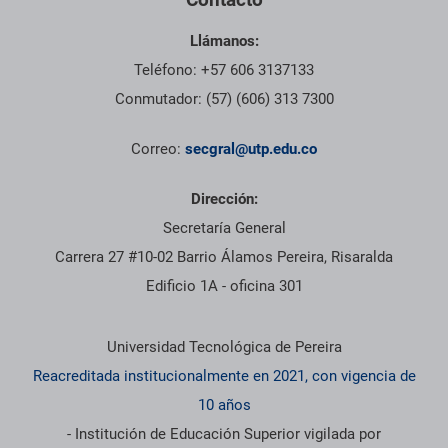
Llámanos:
Teléfono: +57 606 3137133
Conmutador: (57) (606) 313 7300
Correo:
secgral@utp.edu.co
Dirección:
Secretaría General
Carrera 27 #10-02 Barrio Álamos Pereira, Risaralda
Edificio 1A - oficina 301
Información institucional
Universidad Tecnológica de Pereira
Reacreditada institucionalmente en 2021, con vigencia de
10 años
- Institución de Educación Superior vigilada por