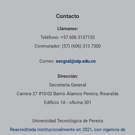
Contacto
Llámanos:
Teléfono: +57 606 3137133
Conmutador: (57) (606) 313 7300
Correo:
secgral@utp.edu.co
Dirección:
Secretaría General
Carrera 27 #10-02 Barrio Álamos Pereira, Risaralda
Edificio 1A - oficina 301
Información institucional
Universidad Tecnológica de Pereira
Reacreditada institucionalmente en 2021, con vigencia de